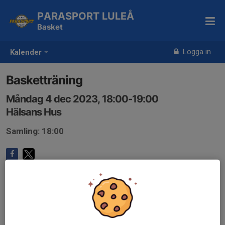
PARASPORT LULEÅ
Basket
Logga in
Kalender
Basketträning
Måndag 4 dec 2023, 18:00-19:00
Hälsans Hus
Samling: 18:00