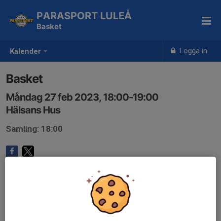
PARASPORT LULEÅ
Basket
Logga in
Kalender
Basket
Måndag 27 feb 2023, 18:00-19:00
Hälsans Hus
Samling: 18:00