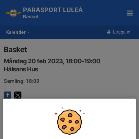
PARASPORT LULEÅ
Basket
Logga in
Kalender
Basket
Måndag 20 feb 2023, 18:00-19:00
Hälsans Hus
Samling: 18:00