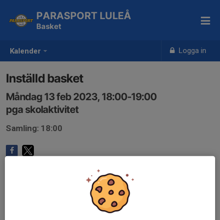
PARASPORT LULEÅ
Basket
Logga in
Kalender
Inställd basket
Måndag 13 feb 2023, 18:00-19:00
pga skolaktivitet
Samling: 18:00