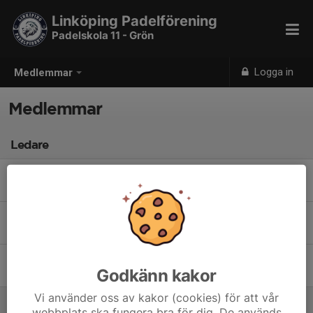
Linköping Padelförening
Padelskola 11 - Grön
Logga in
Medlemmar
Medlemmar
Ledare
Madelene Christensson
Tränare
Daniel Pettersson
Tränare
Frida Adolfsson
Godkänn kakor
Tränare
Vi använder oss av kakor (cookies) för att vår
webbplats ska fungera bra för dig. De används
Spelare