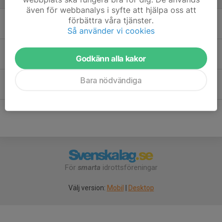
även för webbanalys i syfte att hjälpa oss att
förbättra våra tjänster.
Ester Samuelsson Dalin
Så använder vi cookies
Julius Junhammar
Godkänn alla kakor
Bara nödvändiga
Liam Kajhem
För
smarta
idrottsföreningar
Välj version:
Mobil
|
Desktop