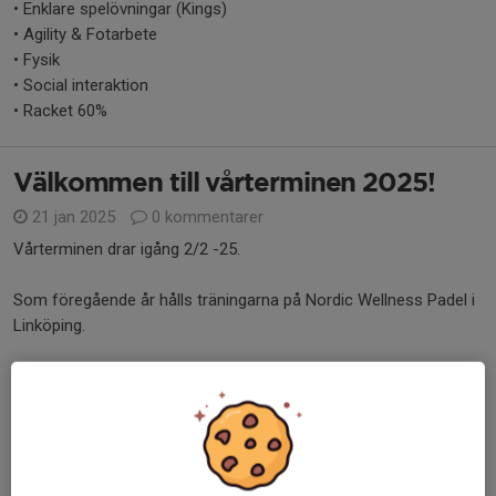
• Enklare spelövningar (Kings)
• Agility & Fotarbete
• Fysik
• Social interaktion
• Racket 60%
Välkommen till vårterminen 2025!
21 jan 2025
0 kommentarer
Vårterminen drar igång 2/2 -25.
Som föregående år hålls träningarna på Nordic Wellness Padel i
Linköping.
Padellek: Söndagar 10.00-11.00, Bana 3
Padelskola 11 - Grön: Söndagar 11.00-12.30, Bana 1
Padelskola 11 - Gul: Söndagar 11....
Läs mer