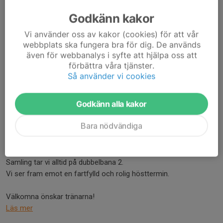
Träning höstterminen 2023
Godkänn kakor
9 sep 2023
1 kommentar
Vi använder oss av kakor (cookies) för att vår
Nu drar träningarna igång igen!
webbplats ska fungera bra för dig. De används
Observera att den nya tiden är 12:30-14:00 på Beach Arena
även för webbanalys i syfte att hjälpa oss att
förbättra våra tjänster.
Linköping.
Så använder vi cookies
Läs mer
Godkänn alla kakor
Träning höstterminen 2022
4 sep 2022
3 kommentarer
Bara nödvändiga
Den 18 september drar träningarna igång.
Träningstiderna är 09:00-10:30 på PDL Alfa City.
Samling tar vi alltid på dubbelbana 2.
Vi ser fram emot en fartfylld och rolig hösttermin.
Välkomna önskar tränarna!
Läs mer