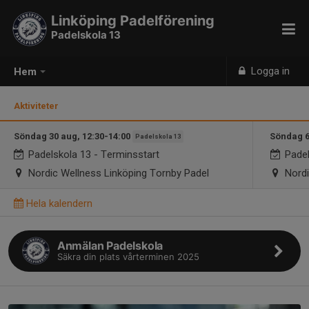
Linköping Padelförening
Padelskola 13
Logga in
Hem
Aktiviteter
Söndag 30 aug, 12:30-14:00
Söndag 6
Padelskola 13
Padelskola 13 - Terminsstart
Padel
Nordic Wellness Linköping Tornby Padel
Nordi
Hela kalendern
Anmälan Padelskola
Säkra din plats vårterminen 2025