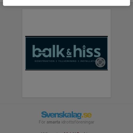
För
smarta
idrottsföreningar