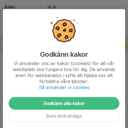
Ålder
30 år
ALLA SERIER
2025
Godkänn kakor
Vi använder oss av kakor (cookies) för att vår
webbplats ska fungera bra för dig. De används
även för webbanalys i syfte att hjälpa oss att
Ingen statistik finns för detta år
förbättra våra tjänster.
Så använder vi cookies
Godkänn alla kakor
Bara nödvändiga