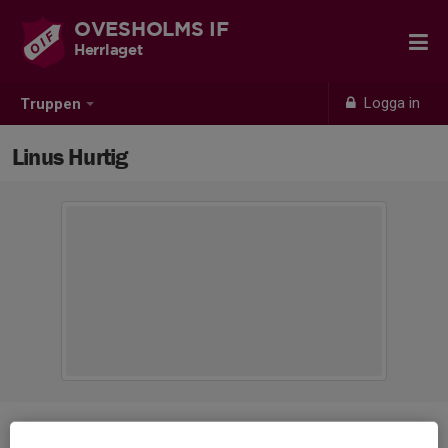
OVESHOLMS IF
Herrlaget
Logga in
Truppen
Linus Hurtig
Position
-