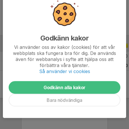
Ålder
30 år
Godkänn kakor
ALLA SERIER
ALLA ÅR
Vi använder oss av kakor (cookies) för att vår
webbplats ska fungera bra för dig. De används
2024
13
0
0
0
även för webbanalys i syfte att hjälpa oss att
förbättra våra tjänster.
Totalt
13
0
0
0
Så använder vi cookies
Godkänn alla kakor
Bara nödvändiga