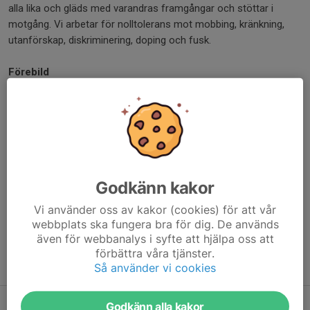
alla lika och gläds med varandras framgångar och stöttar i
motgång. Vi arbetar för nolltolerans mot mobbing, kränkning,
utanförskap, diskriminering, doping och fusk.
Förebild
Vara en god förebild och förhålla sig till de regler och riktlinjer
som är uppsatta för all verksamhet på arenan.
Alla, såväl aktiva, tränare, styrelseledamöter, funktionärer som
ansvariga vuxna, agerar som förebilder genom att följa
föreningens Värdegrund och Svenska Konståkningsförbundets
Uppförandekod. Äldre åkare är förebilder för yngre och inspirerar
Godkänn kakor
till att vilja fortsätta utvecklas.
Vi använder oss av kakor (cookies) för att vår
Det är
allas ansvar
att bidra till en hållbar verksamhet och god
webbplats ska fungera bra för dig. De används
stämning, vara delaktig och vilja driva föreningen framåt.
även för webbanalys i syfte att hjälpa oss att
Tillsammans skapar vi förutsättningar för ett livslångt
förbättra våra tjänster.
idrottsintresse.
Så använder vi cookies
Godkänn alla kakor
Uppförandekod