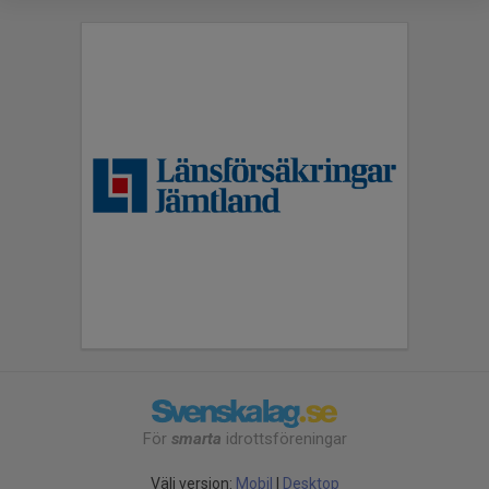
För
smarta
idrottsföreningar
Välj version:
Mobil
|
Desktop