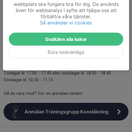
webbplats ska fungera bra för dig. De används
även för webbanalys i syfte att hjälpa oss att
förbättra våra tjänster.
Så använder vi cookies
Träningsgrupper i Konståkning
Godkänn alla kakor
Träningsgrupperna sträcker sig från nybörjare inom konståkning
till avancerade åkare på högre nivå. Om du vill kan du träna för
Bara nödvändiga
att tävla annars åker du för att det är roligt. Vi har
nybörjargrupper i Konståkning.
Tisdagar kl. 17.00 - 17.45 eller onsdagar kl. 18.00 - 18.45
Söndagar kl. 10.30 - 11.15
Vill du vara med? Gör en anmälan nedan!
Anmälan Träningsgrupp Konståkning