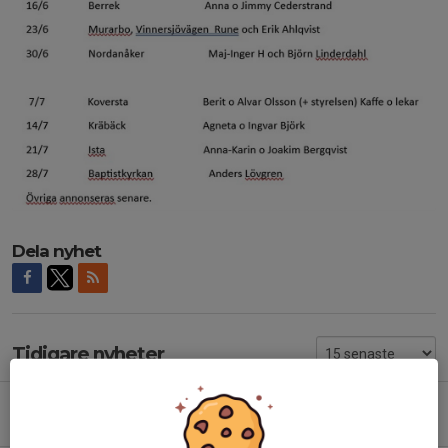
Dela nyhet
Tidigare nyheter
Årsmöte, Österfärnebo IF
17 mar, 17:30