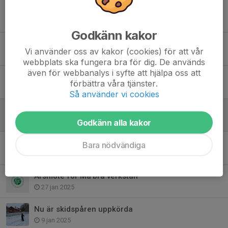
ÖFIF motion, årsmöte
3 feb, 17:02
Godkänn kakor
Våra skidspår
Vi använder oss av kakor (cookies) för att vår
10 jan, 09:27
webbplats ska fungera bra för dig. De används
även för webbanalys i syfte att hjälpa oss att
Årets Allemansluff avslutad
förbättra våra tjänster.
19 jul 2025
Så använder vi cookies
Välkommen till årets tipspromenader!
19 apr 2025
Godkänn alla kakor
Årsmöte - Österfärnebo If
Bara nödvändiga
13 mar 2025
Årsmöte för Må’bra verkstan
27 jan 2025
Nu är skidspåren uppkörda
9 jan 2025