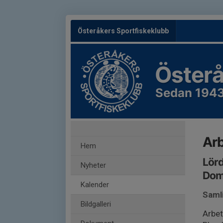
Österåkers Sportfiskeklubb
Österå
Sedan 194
Ar
Hem
Lörd
Nyheter
Dom
Kalender
Saml
Bildgalleri
Arbet