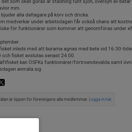
 det som skall göras är städning runt sjön, översyn av båtar
avlor mm.
bjuder alla deltagare på korv och dricka.
m medverkar under arbetsdagen får också chans att kostnad
fiske för funktionärer som kommer att genomföras under e
eptember.
fisket inleds med att burarna agnas med bete vid 16.30-tide
 och fisket avslutas senast 24.00.
kräftfisket kan ÖSFKs funktionärer/förtroendevalda samt 
sdagen anmäla sig.
lan är öppen för föreningens alla medlemmar.
Logga in här