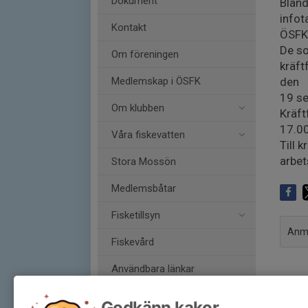
Dokument
Bland
infot
Kontakt
ÖSFK 
De so
Om föreningen
kräft
Medlemskap i ÖSFK
den
19 s
Om klubben
Kräft
17.00
Våra fiskevatten
Till 
arbet
Stora Mossön
Medlemsbåtar
Fisketillsyn
Anmä
Fiskevård
Användbara länkar
ÖSFK Webshop
Godkänn kakor