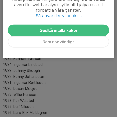
även för webbanalys i syfte att hjälpa oss att
1994: Kent Persson
förbättra våra tjänster.
1993: Stefan Zacheja
Så använder vi cookies
1992: Mathias Eliasson
1991: Ulf Johansson
1990: Stefan Pettersson
Godkänn alla kakor
1989: Stefan Pettersson
1988: Kent Persson
Bara nödvändiga
1987: Stefan Pettersson
1986: Leif Bengtsson
1985: Kenneth Nilsson
1984: Ingemar Lindblad
1983: Johnny Skoogh
1982: Benny Johansson
1981: Ingemar Bertilsson
1980: Dusan Medjed
1979: Willie Persson
1978: Per Walsted
1977: Leif Nilsson
1976: Lars-Erik Meldegren