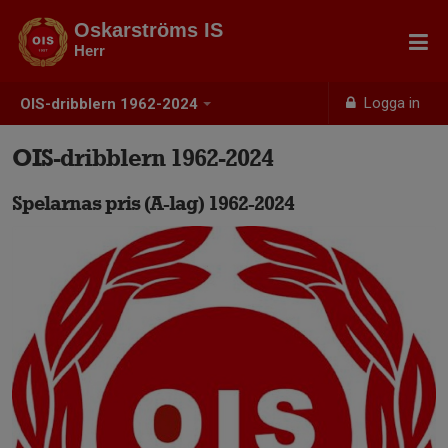
Oskarströms IS
Herr
Logga in
OIS-dribblern 1962-2024
OIS-dribblern 1962-2024
Spelarnas pris (A-lag) 1962-2024