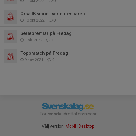
11 okt 2022
0
Orsa IK vinner seriepremiären
10 okt 2022
0
Seriepremiär på Fredag
3 okt 2022
1
Toppmatch på Fredag
9 nov 2021
0
För
smarta
idrottsföreningar
Välj version:
Mobil
|
Desktop