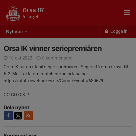
Orsa IK
A-laget
Logga in
Nyheter
Orsa IK vinner seriepremiären
10 okt 2022
0 kommentarer
Orsa IK tar en stabil seger i premiären. Segersiffrorna skrivs till
5-2. Mer fakta om matchen kan ni läsa här:
https://stats.swehockey.se/Game/Events/630679
GO GO OIK!!!
Dela nyhet
Kommentarer