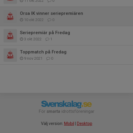
11 okt 2022
0
Orsa IK vinner seriepremiären
10 okt 2022
0
Seriepremiär på Fredag
3 okt 2022
1
Toppmatch på Fredag
9 nov 2021
0
För
smarta
idrottsföreningar
Välj version:
Mobil
|
Desktop