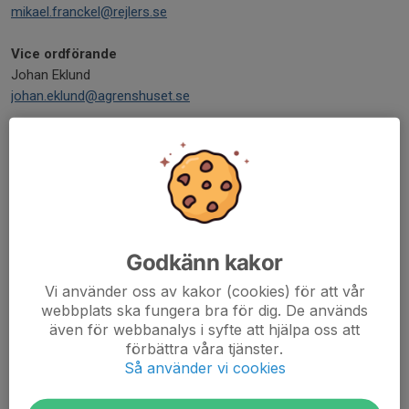
mikael.franckel@rejlers.se
Vice ordförande
Johan Eklund
johan.eklund@agrenshuset.se
Ledamöter
Dick Danielsson
dickdanielsson@telia.com
Patrick Edlund
patrick@ornskoldsvikhockey.com
Godkänn kakor
Carolin Jonsson
Vi använder oss av kakor (cookies) för att vår
carolinsve@hotmail.com
webbplats ska fungera bra för dig. De används
även för webbanalys i syfte att hjälpa oss att
förbättra våra tjänster.
Rickard Pellny
Så använder vi cookies
rickard.pellny@ovikenergi.se