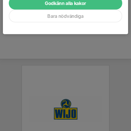
Ekonomi
Godkänn alla kakor
ekonomi@ornskoldsvikhockey.com
Bara nödvändiga
Revisor
Ernst & Young AB