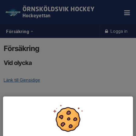
ÖRNSKÖLDSVIK HOCKEY
Hockeyettan
Logga in
Försäkring
Försäkring
Vid olycka
Länk till Gjensidige