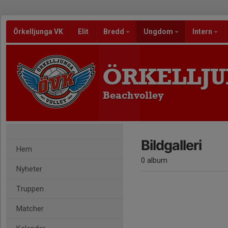
Örkelljunga VK
Elit
Bredd
Ungdom
Intern
ÖRKELLJU
Beachvolley
Bildgalleri
Hem
0 album
Nyheter
Truppen
Matcher