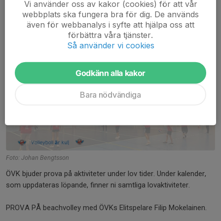
Vi använder oss av kakor (cookies) för att vår
Välkomna och på sommarlovsvolley
webbplats ska fungera bra för dig. De används
även för webbanalys i syfte att hjälpa oss att
15 jun 2025
0 kommentarer
förbättra våra tjänster.
Så använder vi cookies
Godkänn alla kakor
Bara nödvändiga
Foto: Johan Bengtsson
ÖVK bjuder prova på aktiviteter under lov tider. Under kalender,
som uppdateras löpande, finner ni samtliga lovaktiviteter.
PROVA PÅ beachvolley med ÖVKs Elitspelare Filip Mokelainen.