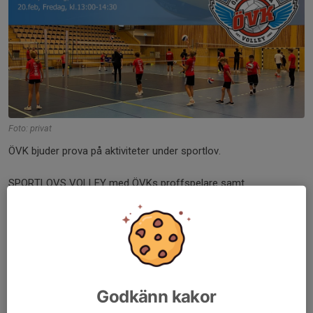
Foto: privat
ÖVK bjuder prova på aktiviteter under sportlov.
SPORTLOVS VOLLEY med ÖVKs proffspelare samt
ungdomsledare.
TISDAG 13:00-14:30 den 17 februari (Forum, Örkelljunga)
ledare ÖVKs proffs
ONSDAG 18:00-19:30 den 18 februari...
Läs mer
Godkänn kakor