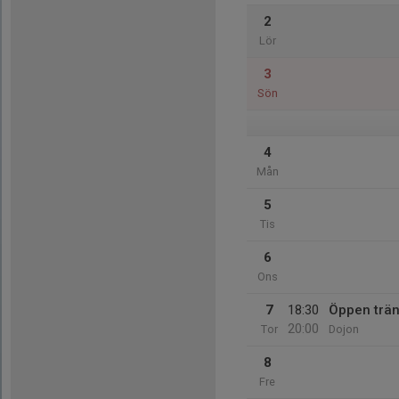
2
Lör
3
Sön
4
Mån
5
Tis
6
Ons
7
18:30
Öppen trän
20:00
Tor
Dojon
8
Fre