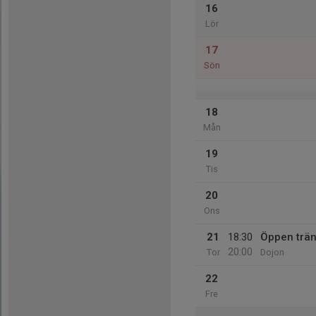
16
Lör
17
Sön
18
Mån
19
Tis
20
Ons
21
18:30
Öppen trän
20:00
Tor
Dojon
22
Fre