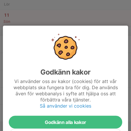
Lör
11
Sön
v.7
12
Mån
13
Tis
Godkänn kakor
14
Vi använder oss av kakor (cookies) för att vår
Ons
webbplats ska fungera bra för dig. De används
15
18:30
Öppen träning, Torsdagsgruppen
även för webbanalys i syfte att hjälpa oss att
20:00
förbättra våra tjänster.
Tor
Dojon
Så använder vi cookies
16
Fre
Godkänn alla kakor
17