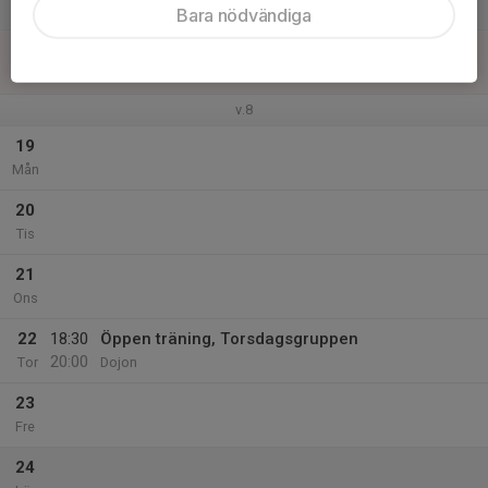
Lör
Bara nödvändiga
18
Sön
v.8
19
Mån
20
Tis
21
Ons
22
18:30
Öppen träning, Torsdagsgruppen
20:00
Tor
Dojon
23
Fre
24