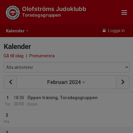
Olofströms Judoklubb
Torsdagsgruppen
Logga in
Kalender
Kalender
Gå till idag
|
Prenumerera
Februari 2024
1
18:30
Öppen träning, Torsdagsgruppen
20:00
Tor
Dojon
2
Fre
3