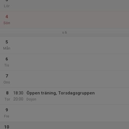
Lör
4
Sön
v.6
5
Mån
6
Tis
7
Ons
8
18:30
Öppen träning, Torsdagsgruppen
20:00
Tor
Dojon
9
Fre
10