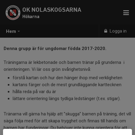
OK NOLASKOGSARNA
Hökarna
Logga in
Hem
Denna grupp är för ungdomar födda 2017-2020.
Träningarna är lekbetonade och barnen tränar på grunderna i
orienteringen. Vi lär oss grön svårighetsnivå:
förstå kartan och hur den hänger ihop med verkligheten
kartans färger och de mest grundläggande karttecknen
hålla reda på var du är
lättare orientering längs tydliga ledstänger (t.ex. stigar).
Tränarna vill gärna ha hjälp att ”skugga” barnen på träning, det vill
säga följa med för att skapa trygghet och finnas till hands om
barnen har funderingar. Du behöver inte kunna orientera för att
kunna skugga (men du får chansen att lära dig tillsammans med