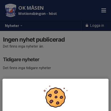
OK MÅSEN
Motionsbingon - höst
Logga in
Nyheter
Ingen nyhet publicerad
Det finns inga nyheter än.
Tidigare nyheter
Det finns inga tidigare nyheter