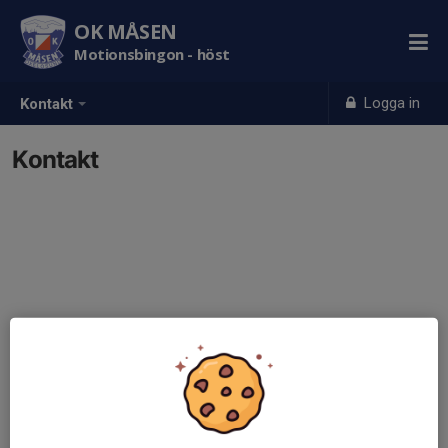
OK MÅSEN
Motionsbingon - höst
Logga in
Kontakt
Kontakt