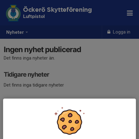
Öckerö Skytteförening
Luftpistol
Logga in
Nyheter
Ingen nyhet publicerad
Det finns inga nyheter än.
Tidigare nyheter
Det finns inga tidigare nyheter