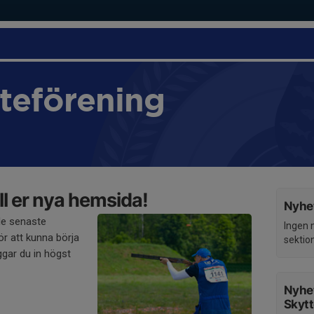
teförening
l er nya hemsida!
Nyhet
de senaste
Ingen 
r att kunna börja
sektio
gar du in högst
Nyhet
Skytt