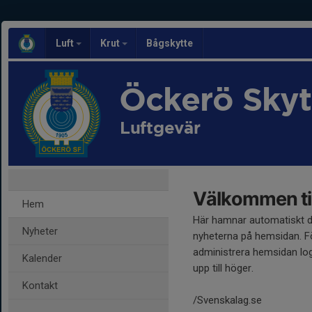
Luft
Krut
Bågskytte
Öckerö Skyt
Luftgevär
Välkommen til
Hem
Här hamnar automatiskt 
Nyheter
nyheterna på hemsidan. Fö
administrera hemsidan log
Kalender
upp till höger.
Kontakt
/Svenskalag.se