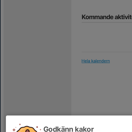
Kommande aktivit
Hela kalendern
Godkänn kakor