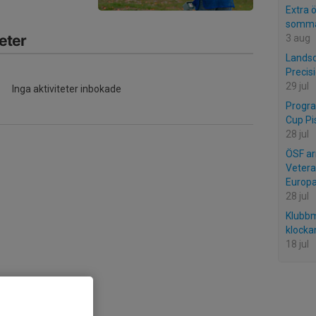
Extra 
somma
eter
3 aug
Landsd
Precis
29 jul
Inga aktiviteter inbokade
Progr
Cup Pi
28 jul
ÖSF ar
Vetera
Europ
28 jul
Klubbm
klocka
18 jul