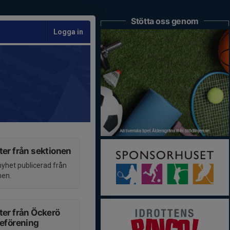
Stötta oss genom
Logga in
er från sektionen
nyhet publicerad från
nen.
er från Öckerö
eförening