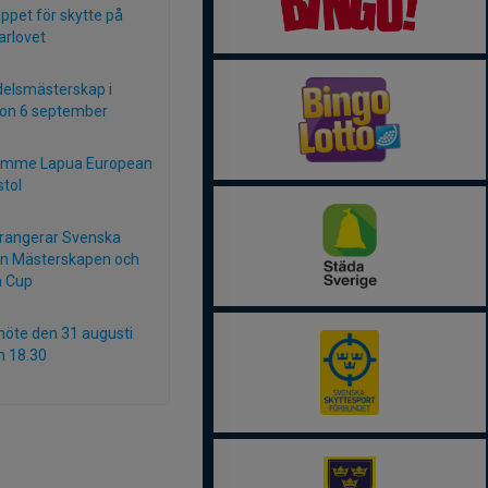
öppet för skytte på
rlovet
elsmästerskap i
ion 6 september
amme Lapua European
stol
rangerar Svenska
n Mästerskapen och
a Cup
öte den 31 augusti
n 18.30