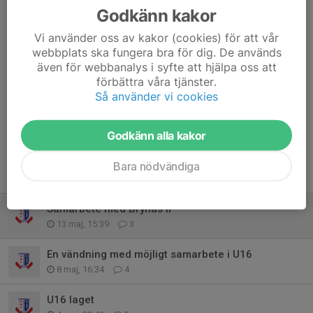
Godkänn kakor
Lina Larsson
13 maj, 17:40
Men vilken rolig nyhet 🙌
Vi använder oss av kakor (cookies) för att vår
Blir intressant att höra mera om det.
webbplats ska fungera bra för dig. De används
även för webbanalys i syfte att hjälpa oss att
Jennie Selander Antesten
13 maj, 18:38
förbättra våra tjänster.
Härligt! Det låter jättespännande! 😊🙏🙌
Så använder vi cookies
Mikael Ingelsson
14 maj, 08:51
🙌👍
Godkänn alla kakor
Bara nödvändiga
Tidigare nyheter
Samarbete med Brynäs IF
13 maj, 15:39
3
En vändning med möjligt samarbete i U16
8 maj, 16:34
4
U16 laget