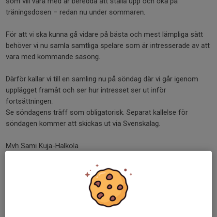
som vill vara med är beredda att ställa upp och öka på
träningsdosen – redan nu under sommaren.
För att vi ska kunna gå vidare på bästa och mest lämpliga sätt
behöver vi nu samla samtliga spelare som är intresserade av att
vara med kommande säsong.
Därför kallar vi till en samling nu på söndag där vi går igenom
upplägget framåt och ser hur intresset ser ut inför
fortsättningen.
Se söndagens träff som obligatorisk. Separat kallelse för
söndagen kommer att skickas ut via Svenskalag.
Mvh Sami Kuja-Halkola
Dela nyhet
Kommentarer