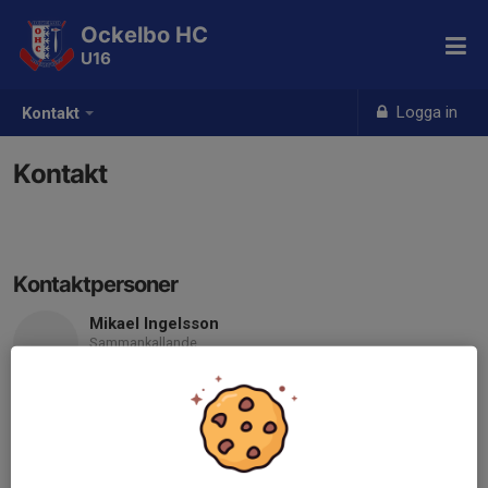
Ockelbo HC
U16
Logga in
Kontakt
Kontakt
Kontaktpersoner
Mikael Ingelsson
Sammankallande
070-314 90 37
mickei63@live.se