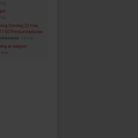
 maj
get
 maj
ning Söndag 22 mar,
11:00 Perslundaskolan
idskoskola -
18 mar
ing av papper
4 mar