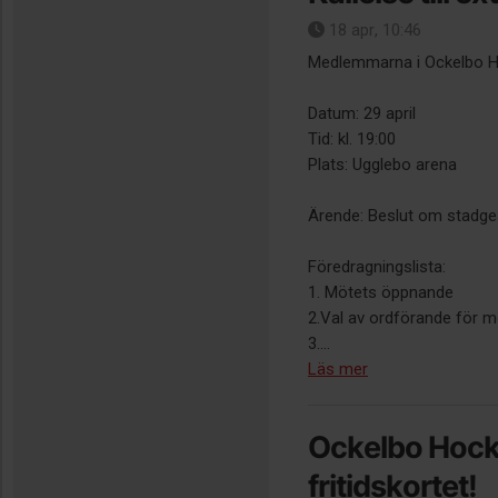
18 apr, 10:46
Medlemmarna i Ockelbo Hoc
Datum: 29 april
Tid: kl. 19:00
Plats: Ugglebo arena
Ärende: Beslut om stadge
Föredragningslista:
1. Mötets öppnande
2.Val av ordförande för m
3....
Läs mer
Ockelbo Hockey
fritidskortet!