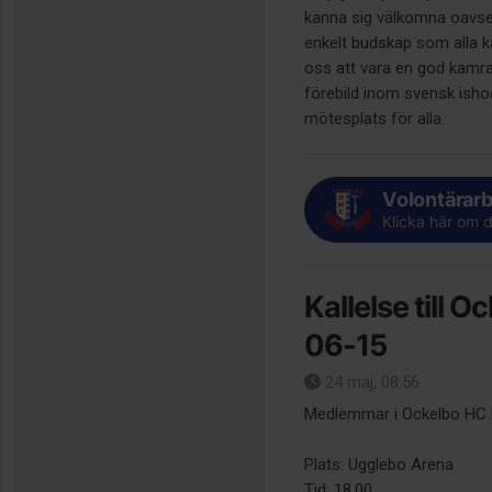
känna sig välkomna oavset
enkelt budskap som alla ka
oss att vara en god kamr
förebild inom svensk ishoc
mötesplats för alla.
Volontärar
Klicka här om d
Kallelse till
06-15
24 maj, 08:56
Medlemmar i Ockelbo HC hä
Plats: Ugglebo Arena
Tid: 18.00