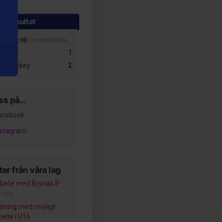
te resultat
feb 19:00
| HockeyTvåan Herr Region Väst A
ag
1
ta Hockey
2
ss på...
acebook
nstagram
er från våra lag
ete med Brynäs IF
3 maj
dning med möjligt
ete i U16