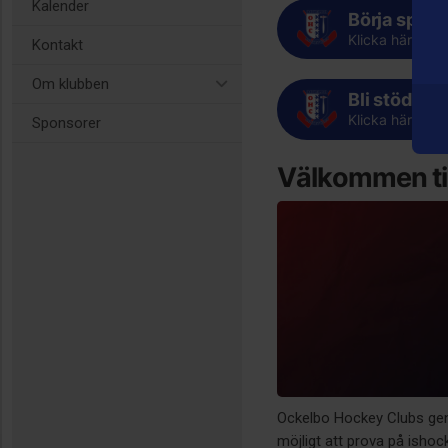
Kalender
Börja spela
Klicka här för 
Kontakt
Om klubben
Bli stödme
Klicka här för 
Sponsorer
Välkommen til
Ockelbo Hockey Clubs ge
möjligt att prova på ishoc