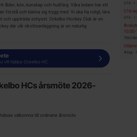
U16 -
8
t ålder, kön, kunskap och hudfärg. Våra ledare har ett
U16 la
n förstå och känna sig trygg med. Vi ska ha roligt, lära
U16 -
4
at och uppträda schysst. Ockelbo Hockey Club är en
Avslut
key där vår idrottsanläggning är en naturlig
10:00-
TKH/Skr
Utlämn
A-lag -
bete
u vill hjälpa Ockelbo HC
 Ockelbo HCs årsmöte 2026-
lsas välkomna till ordinarie årsmöte.