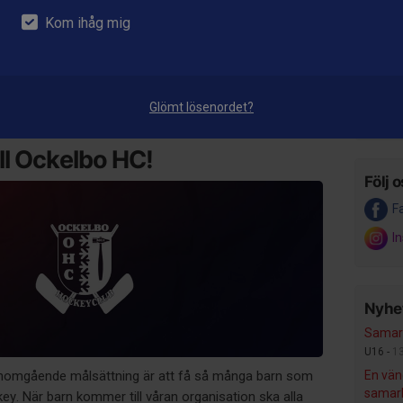
 i Ockelbo HC
Kom ihåg mig
anmälan
Senas
Fre 20 
dlem
A-l
Glömt lösenordet?
anmälan
Alf
l Ockelbo HC!
Följ o
F
I
Nyhet
Samarb
U16 -
1
nomgående målsättning är att få så många barn som
En vän
samarb
key. När barn kommer till våran organisation ska alla