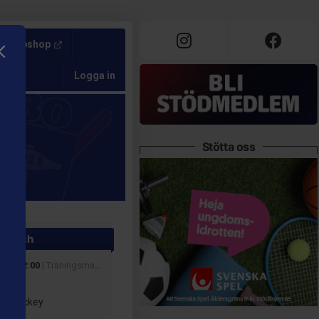
Webshop
Logga in
Stötta oss
 match
 sep 12:00
| Träningsmatcher
ag
ta Hockey