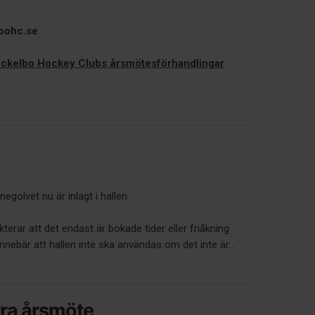
lbohc.se
 Ockelbo Hockey Clubs årsmötesförhandlingar
inegolvet nu är inlagt i hallen.
ekterar att det endast är bokade tider eller friåkning
nnebär att hallen inte ska användas om det inte är...
xtra årsmöte