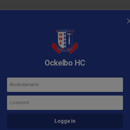
idskoskola
Internt
Börja spela
Bli stödmedlem
C
Ockelbo HC
Användarnamn
Nästa
Lösenord
Lör 12
A-l
tt bli våran sponsor
Logga in
Alf