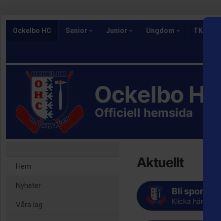
Ockelbo HC
Senior
Junior
Ungdom
TKH/Skr
Ockelbo H
Officiell hemsida
Aktuellt
Hem
Nyheter
Bli sponsor
Klicka här för a
Våra lag