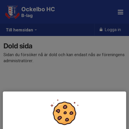
Ockelbo HC
B-lag
Logga in
Till hemsidan
Dold sida
Sidan du försöker nå är dold och kan endast nås av föreningens
administratörer.