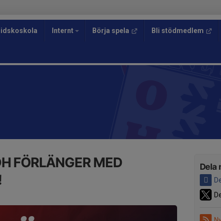
idskoskola
Internt
Börja spela
Bli stödmedlem
C
DH FÖRLÄNGER MED
Dela 
!
De
De
Ny