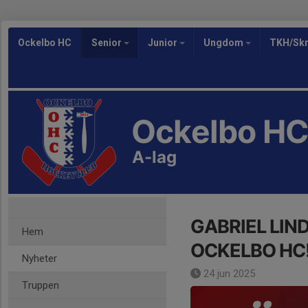
Ockelbo HC
Senior
Junior
Ungdom
TKH/Skr
Ockelbo H
A-lag
GABRIEL LIN
Hem
OCKELBO HC
Nyheter
24 jun 2025
Truppen