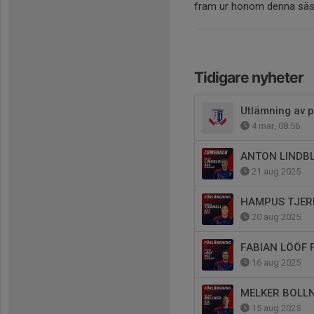
fram ur honom denna säso
Tidigare nyheter
Utlämning av 
4 mar, 08:56
ANTON LINDB
21 aug 2025
HAMPUS TJER
20 aug 2025
FABIAN LÖÖF 
16 aug 2025
MELKER BOLL
15 aug 2025