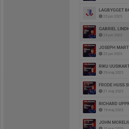
LAGBYGGET B
25 jun 2025
GABRIEL LIND
24 jun 2025
JOSEPH MART
23 jun 2025
RIKU UUSIKAR
29 maj 2025
FRODE HUSS 
21 maj 2025
RICHARD UPP
19 maj 2025
JOHN MORELIU
13 maj 2025