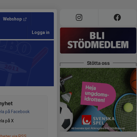
Webshop
Logga in
Stötta oss
nyhet
la på Facebook
la på X
heter via RSS