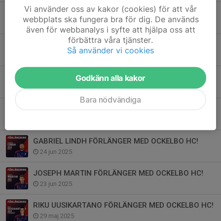
Vi använder oss av kakor (cookies) för att vår
HAMPUS TJERNELL FÖRLÄNGER MED OCKELBO HC!
webbplats ska fungera bra för dig. De används
20 aug 2025
även för webbanalys i syfte att hjälpa oss att
förbättra våra tjänster.
FABIAN LÖÖF FÖRLÄNGER MED OCKELBO HC!
Så använder vi cookies
16 aug 2025
MELKER BOLLNER FÖRLÄNGER MED OCKELBO HC!
Godkänn alla kakor
15 aug 2025
Bara nödvändiga
LAGBYGGET BÖRJAR TA FORM!
25 jun 2025
GABRIEL LINDH FÖRLÄNGER MED OCKELBO HC!
24 jun 2025
JOSEPH MARTIN FÖRLÄNGER MED OCKELBO HC!
23 jun 2025
RIKU UUSIKARTANO FÖRLÄNGER MED OCKELBO HC!
29 maj 2025