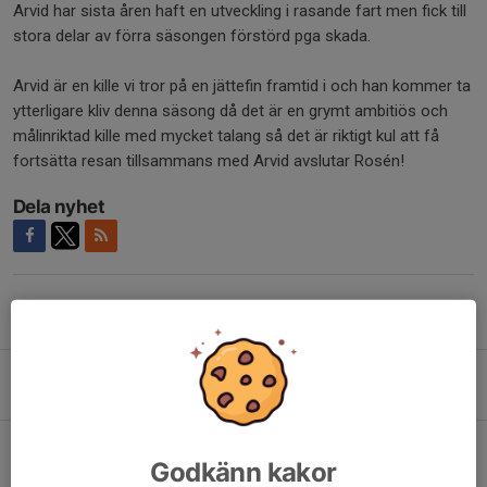
Arvid har sista åren haft en utveckling i rasande fart men fick till
stora delar av förra säsongen förstörd pga skada.
Arvid är en kille vi tror på en jättefin framtid i och han kommer ta
ytterligare kliv denna säsong då det är en grymt ambitiös och
målinriktad kille med mycket talang så det är riktigt kul att få
fortsätta resan tillsammans med Arvid avslutar Rosén!
Dela nyhet
Tidigare nyheter
Utlämning av papper
4 mar, 08:56
ANTON LINDBLOM GÖR COMEBACK I OCKELBO HC!
Godkänn kakor
21 aug 2025