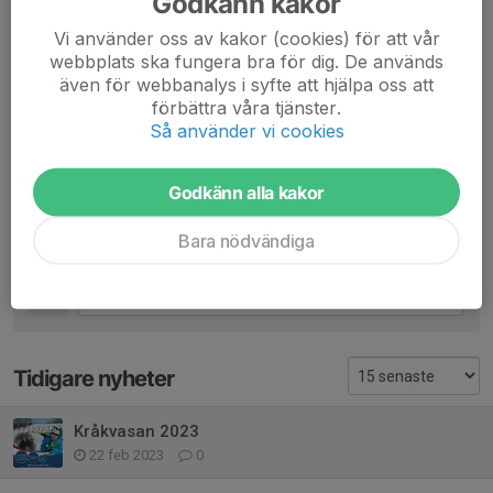
Godkänn kakor
skidspår på bandyplanen där man åker så många varv man
orkar. Medalj till alla barn och utlottning av priser på
Vi använder oss av kakor (cookies) för att vår
nummerlappen efter avslutad tävling.
webbplats ska fungera bra för dig. De används
även för webbanalys i syfte att hjälpa oss att
Välkomna!
förbättra våra tjänster.
Så använder vi cookies
Dela nyhet
Godkänn alla kakor
Bara nödvändiga
Kommentarer
Tidigare nyheter
Kråkvasan 2023
22 feb 2023
0