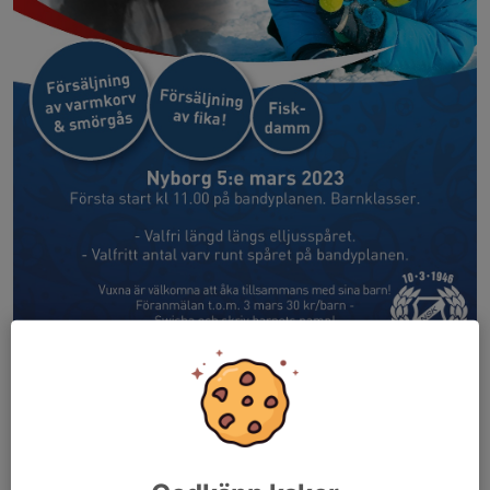
Välkomna till årets upplaga av Kråkvasan den 5:e mars kl 11.00.
Skidtävling för barn som kan välja att åka runt elljusspåret, med
saftpaus uppe vid grillplatsen, eller för nybörjare finns ett