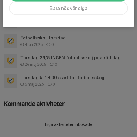
10 jun 2025
0
Bara nödvändiga
Fotbollsskojj nästa vecka
5 jun 2025
6
Fotbollsskojj torsdag
4 jun 2025
0
Torsdag 29/5 INGEN fotbollsskojj pga röd dag
26 maj 2025
0
Torsdag kl 18:00 start för fotbollsskojj.
6 maj 2025
0
Kommande aktiviteter
Inga aktiviteter inbokade