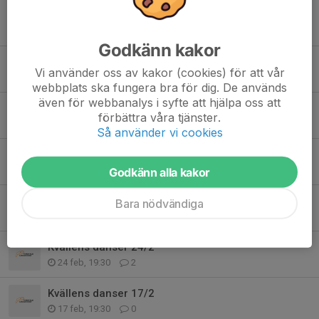
Kvällens danser 24 /3
24 mar, 19:21
1
Godkänn kakor
Träning 17/3
Vi använder oss av kakor (cookies) för att vår
20 mar, 15:19
0
webbplats ska fungera bra för dig. De används
även för webbanalys i syfte att hjälpa oss att
Kvällens danser 17/3
förbättra våra tjänster.
17 mar, 19:21
0
Så använder vi cookies
Kvällens danser 10/3
12 mar, 12:31
0
Godkänn alla kakor
Kvällens danser 3/3
Bara nödvändiga
6 mar, 11:37
0
Kvällens danser 24/2
24 feb, 19:30
2
Kvällens danser 17/2
17 feb, 19:30
0