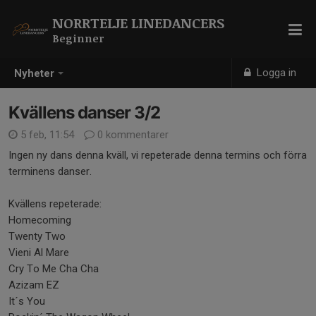
NORRTELJE LINEDANCERS
Beginner
Logga in
Nyheter
Kvällens danser 3/2
5 feb, 11:54
0 kommentarer
Ingen ny dans denna kväll, vi repeterade denna termins och förra
terminens danser.
Kvällens repeterade:
Homecoming
Twenty Two
Vieni Al Mare
Cry To Me Cha Cha
Azizam EZ
It´s You