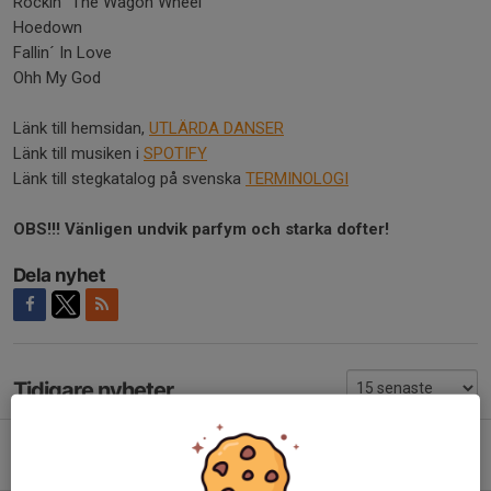
Rockin´ The Wagon Wheel
Hoedown
Fallin´ In Love
Ohh My God
Länk till hemsidan,
UTLÄRDA DANSER
Länk till musiken i
SPOTIFY
Länk till stegkatalog på svenska
TERMINOLOGI
OBS!!! Vänligen undvik parfym och starka dofter!
Dela nyhet
Tidigare nyheter
Kvällens danser 31/3
2 apr, 09:33
1