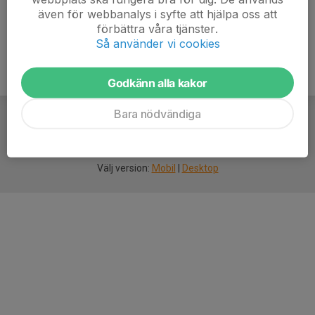
Mobil visas bara för inloggade
även för webbanalys i syfte att hjälpa oss att
E-post visas bara för inloggade
förbättra våra tjänster.
Så använder vi cookies
Godkänn alla kakor
Bara nödvändiga
För
smarta
idrottsföreningar
Välj version:
Mobil
|
Desktop