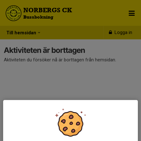
NORBERGS CK
Bussbokning
Logga in
Till hemsidan
Aktiviteten är borttagen
Aktiviteten du försöker nå är borttagen från hemsidan.