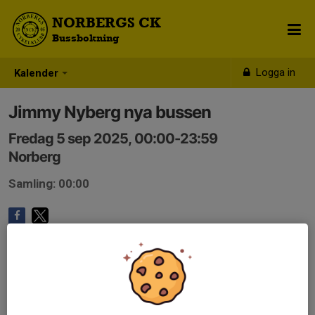
NORBERGS CK
Bussbokning
Logga in
Kalender
Jimmy Nyberg nya bussen
Fredag 5 sep 2025, 00:00-23:59
Norberg
Samling: 00:00