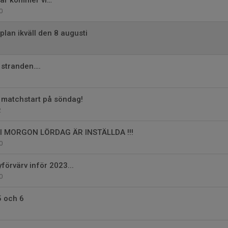
här kommer vi…
0
lan ikväll den 8 augusti
 stranden….
 matchstart på söndag!
2
I MORGON LÖRDAG ÄR INSTÄLLDA !!!
0
yförvärv inför 2023...
0
5 och 6