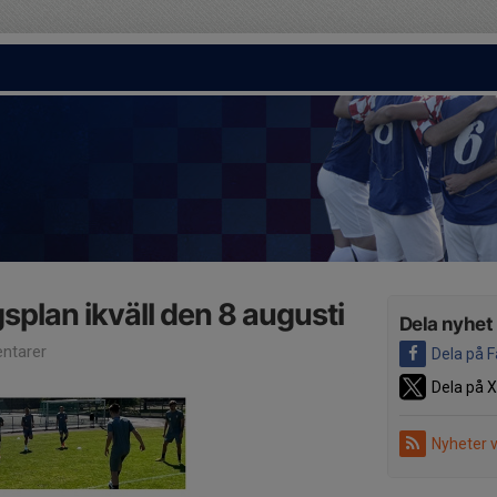
splan ikväll den 8 augusti
Dela nyhet
ntarer
Dela på 
Dela på X
Nyheter 