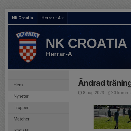
NK Croatia
Herrar - A
NK CROATIA
Herrar-A
Ändrad träning
Hem
8 aug 2023
0 komme
Nyheter
Truppen
Matcher
Statistik