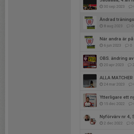
Jadåååå, 4:an 
30 sep 2023
Ändrad träningsp
8 aug 2023
0
När andra är på
6 jun 2023
0
OBS. ändring av
20 apr 2023
ALLA MATCHER 
24 mar 2023
Ytterligare ett n
15 dec 2022
Nyförvärv nr 4, 
2 dec 2022
0