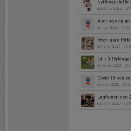
Nyförvärv inför 2
20 nov 2022
Ändring av plan
4 jun 2021
0
Ytterligare förl
10 jan 2021
0
14 + 3 förlänge
12 okt 2020
Covid 19 och se
6 apr 2020
0
Lagfesten den 2
27 jan 2020
0