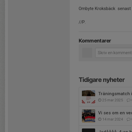
Ombyte Kroksbäck senast 17
//P.
Kommentarer
Tidigare nyheter
Träningsmatch 
25 mar 2025
Vi ses om en v
14 mar 2024