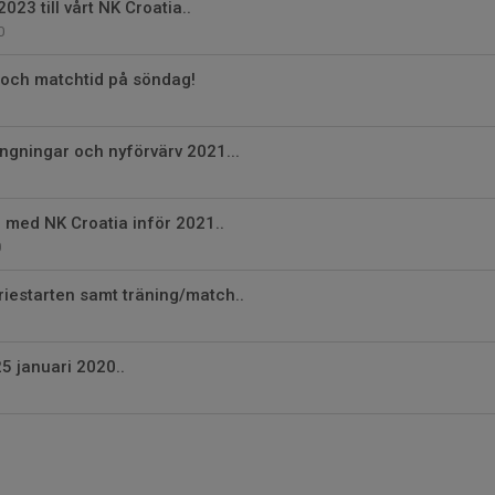
023 till vårt NK Croatia..
0
 och matchtid på söndag!
ängningar och nyförvärv 2021...
r med NK Croatia inför 2021..
0
riestarten samt träning/match..
5 januari 2020..