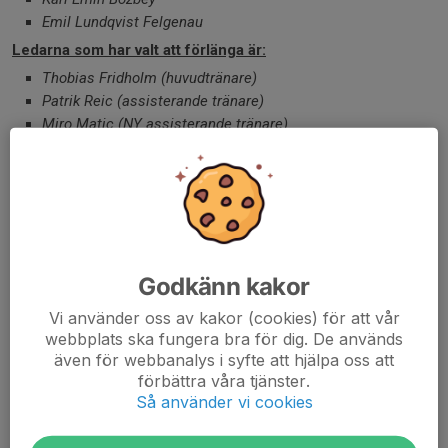
Emil Lundqvist Felgenau
Ledarna som har valt att förlänga är:
Thobias Fridholm (huvudtränare)
Patrik Reic (assisterande tränare)
Miro Matic (NY assisterande tränare).
Fler namn kommer inom kort..
//P.
Dela nyhet
Godkänn kakor
Vi använder oss av kakor (cookies) för att vår
Kommentarer
webbplats ska fungera bra för dig. De används
även för webbanalys i syfte att hjälpa oss att
förbättra våra tjänster.
Så använder vi cookies
Tidigare nyheter