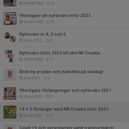
24 mar 2023
0
Ytterligare ett nyförvärv inför 2023...
15 dec 2022
0
Nyförvärv nr 4, 5 och 6
2 dec 2022
0
Nyförvärv inför 2023 till vårt NK Croatia..
20 nov 2022
0
Ändring av plan och matchtid på söndag!
4 jun 2021
0
Ytterligare förlängningar och nyförvärv 2021...
10 jan 2021
0
14 + 3 förlänger med NK Croatia inför 2021..
12 okt 2020
0
Covid 19 och seriestarten samt träning/match..