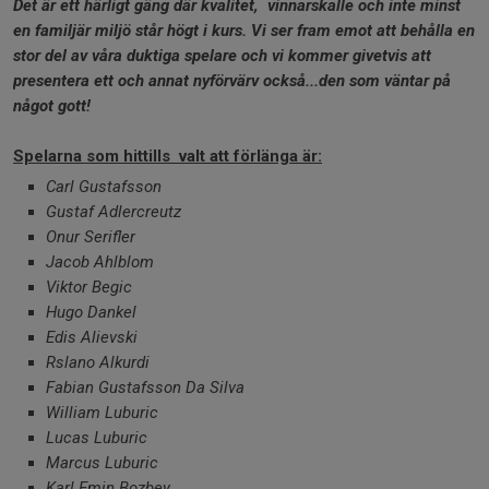
Det är ett härligt gäng där kvalitet, vinnarskalle och inte minst
en familjär miljö står högt i kurs. Vi ser fram emot att behålla en
stor del av våra duktiga spelare och vi kommer givetvis att
presentera ett och annat nyförvärv också...den som väntar på
något gott!
Spelarna som hittills valt att förlänga är:
Carl Gustafsson
Gustaf Adlercreutz
Onur Serifler
Jacob Ahlblom
Viktor Begic
Hugo Dankel
Edis Alievski
Rslano Alkurdi
Fabian Gustafsson Da Silva
William Luburic
Lucas Luburic
Marcus Luburic
Karl Emin Bozbey