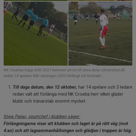
NK Croatias trupp inför 2021 kommer att bli till stora delar oförändrad då
redan 14 spelare från säsongen 2020 förlängt sitt kontrakt...
Till dags datum, den 12 oktober,
har 14 spelare och 3 ledare
redan valt att förlänga med NK Croatia herr vilket gläder
klubb och tränarstab enormt mycket.
Stipe Palac, sportchef i klubben säger:
Förlängningarna visar att klubben och laget är på rätt väg (mot
4:an) och att lagsammanhållningen och glädjen i truppen är hög.