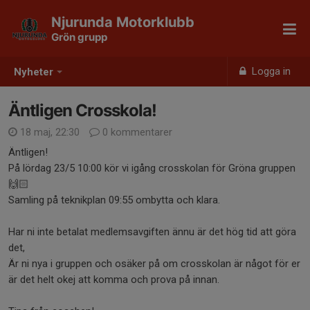
Njurunda Motorklubb
Grön grupp
Logga in
Nyheter
Äntligen Crosskola!
18 maj, 22:30
0 kommentarer
Äntligen!
På lördag 23/5 10:00 kör vi igång crosskolan för Gröna gruppen
🙌🏻
Samling på teknikplan 09:55 ombytta och klara.
Har ni inte betalat medlemsavgiften ännu är det hög tid att göra
det,
Är ni nya i gruppen och osäker på om crosskolan är något för er
är det helt okej att komma och prova på innan.