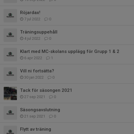
Röjardax!
7 jul 2022
0
Träningsuppehåll
4 jul 2022
0
Klart med MC-skolans upplägg för Grupp 1 & 2
6 apr 2022
1
Vill ni fortsätta?
30 jan 2022
0
Tack för säsongen 2021
27 sep 2021
0
Säsongsavslutning
21 sep 2021
0
Flytt av träning