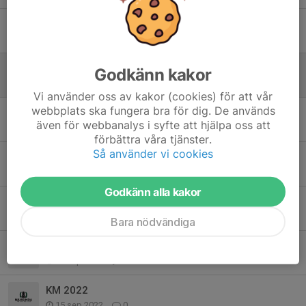
Inför crosskolan på lördag
3 aug, 11:34
0
Äntligen Crosskola!
Godkänn kakor
18 maj, 22:30
0
Vi använder oss av kakor (cookies) för att vår
webbplats ska fungera bra för dig. De används
Säsongsavslutning crosskola grön grupp
även för webbanalys i syfte att hjälpa oss att
12 sep 2025
0
förbättra våra tjänster.
Så använder vi cookies
Cross skolan inställd!
2 sep 2025
1
Godkänn alla kakor
USM - hjälpa till
3 jun 2024
0
Bara nödvändiga
KM blev istället en 5-kamp
23 sep 2022
0
KM 2022
15 sep 2022
0