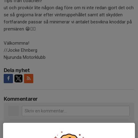
Tips från coachen!
ut och provkör lite någon dag före om ni inte redan gjort det och
se så grejjorna lirar efter vinteruppehållet samt att skydden
fortfarande passar så minimerar vi antalet besvikna knoddar på
premiären 😁👍🏻
Välkommna!
//Jocke Ehnberg
Njurunda Motorklubb
Dela nyhet
Kommentarer
Tidigare nyheter