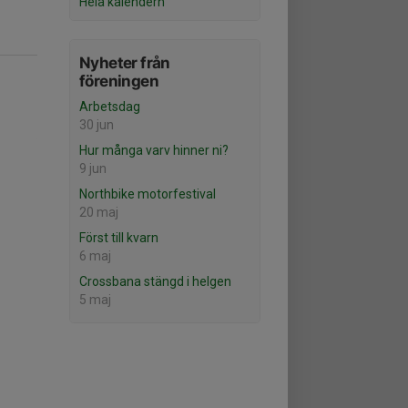
Hela kalendern
Nyheter från
föreningen
Arbetsdag
30 jun
Hur många varv hinner ni?
9 jun
Northbike motorfestival
20 maj
Först till kvarn
6 maj
Crossbana stängd i helgen
5 maj