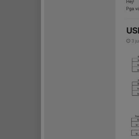
Hej!
Pga vä
USM
3 j