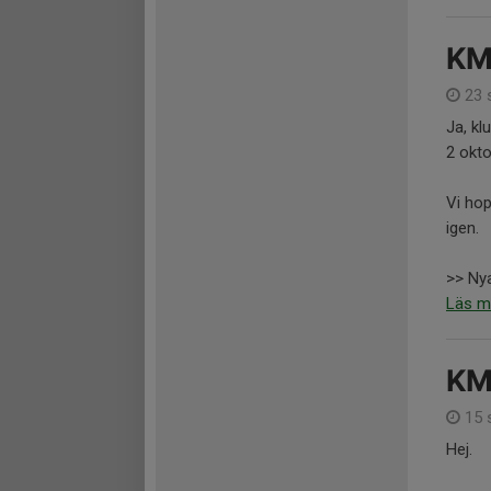
KM 
23 
Ja, k
2 okto
Vi hop
igen.
>> Nya
Läs m
KM
15 
Hej.