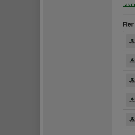
Läs m
Fler