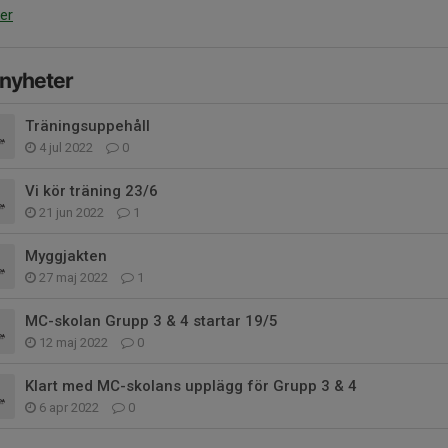
er
 nyheter
Träningsuppehåll
4 jul 2022
0
Vi kör träning 23/6
21 jun 2022
1
Myggjakten
27 maj 2022
1
MC-skolan Grupp 3 & 4 startar 19/5
12 maj 2022
0
Klart med MC-skolans upplägg för Grupp 3 & 4
6 apr 2022
0