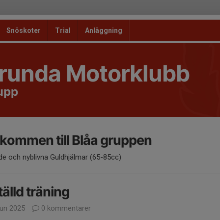
Snöskoter
Trial
Anläggning
runda Motorklubb
upp
kommen till Blåa gruppen
de och nyblivna Guldhjälmar (65-85cc)
tälld träning
jun 2025
0 kommentarer