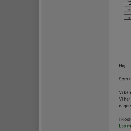
Hej.
Som ni
Vi beh
Vi har
dagar
I kiosk
Läs m