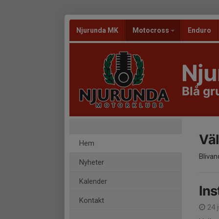
Njurunda MK
Motocross
Enduro
Nju
Blå gr
Väl
Hem
Blivan
Nyheter
Kalender
Ins
Kontakt
24 