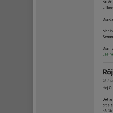
Nu är 
välkom
Sönda
Mer i
Senast
Som van
Läs m
Röj
7 ju
Hej Gr
Det är
dit sj
på OKQ