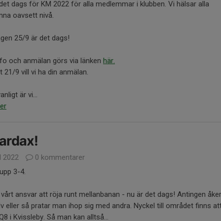
det dags för KM 2022 för alla medlemmar i klubben. Vi hälsar alla
na oavsett nivå.
gen 25/9 är det dags!
nfo och anmälan görs via länken
här.
 21/9 vill vi ha din anmälan.
ligt är vi...
er
ardax!
l 2022
0 kommentarer
upp 3-4.
 vårt ansvar att röja runt mellanbanan - nu är det dags! Antingen åk
älv eller så pratar man ihop sig med andra. Nyckel till området finns at
8 i Kvissleby. Så man kan alltså...