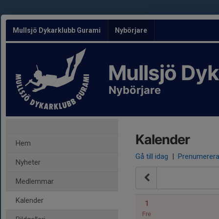
Mullsjö Dykarklubb Gurami
Nybörjare
Mullsjö Dy
Nybörjare
Kalender
Hem
Gå till idag
|
Prenumerer
Nyheter
Medlemmar
Kalender
1
Fre