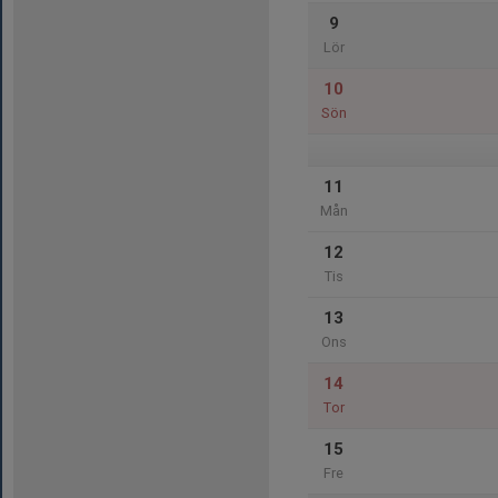
9
Lör
10
Sön
11
Mån
12
Tis
13
Ons
14
Tor
15
Fre