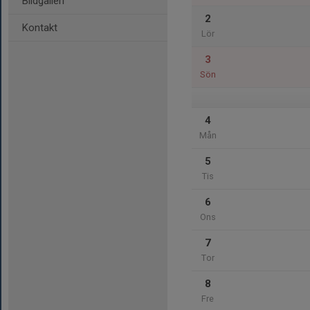
Bildgalleri
2
Kontakt
Lör
3
Sön
4
Mån
5
Tis
6
Ons
7
Tor
8
Fre