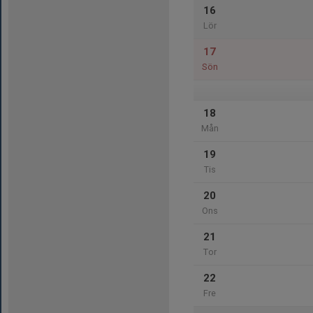
16
Lör
17
Sön
18
Mån
19
Tis
20
Ons
21
Tor
22
Fre