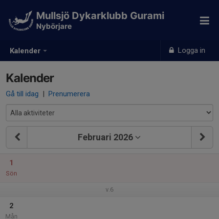
Mullsjö Dykarklubb Gurami
Nybörjare
Logga in
Kalender
Kalender
Gå till idag
|
Prenumerera
Februari 2026
1
Sön
v.6
2
Mån