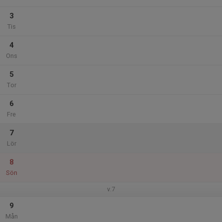
3
Tis
4
Ons
5
Tor
6
Fre
7
Lör
8
Sön
v.7
9
Mån