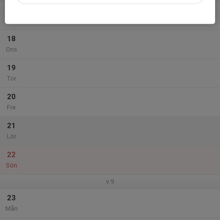
17
Tis
18
Ons
19
Tor
20
Fre
21
Lör
22
Sön
v.9
23
Mån