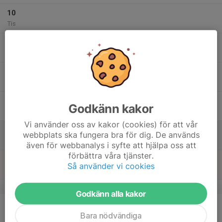
10
Tis
11
Ons
12
Tor
13
Godkänn kakor
Fre
Vi använder oss av kakor (cookies) för att vår
14
webbplats ska fungera bra för dig. De används
Lör
även för webbanalys i syfte att hjälpa oss att
förbättra våra tjänster.
15
Så använder vi cookies
Sön
v.8
Godkänn alla kakor
16
Mån
Bara nödvändiga