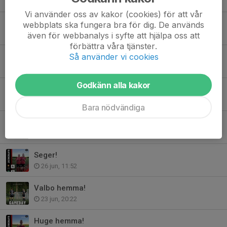
4 aug, 09:15
Vi använder oss av kakor (cookies) för att vår
3 pinnar stannar på Vallen!
webbplats ska fungera bra för dig. De används
även för webbanalys i syfte att hjälpa oss att
1 aug, 17:23
förbättra våra tjänster.
Så använder vi cookies
Dags igen!
31 jul, 09:20
Godkänn alla kakor
Klara för DM-final!
27 jul, 22:25
Bara nödvändiga
DM-Semi!
27 jul, 15:59
Seger!
26 jun, 11:52
Valbo hemma!
23 jun, 20:22
Huge hemma!