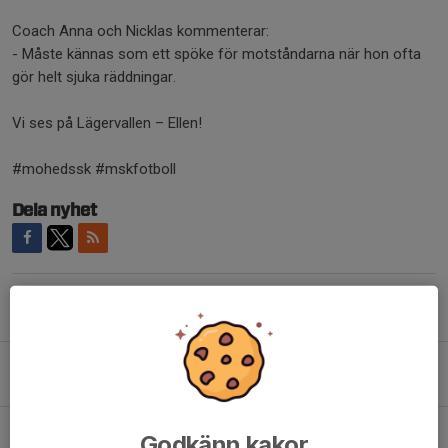
Coach Anna och Nicklas kommenterar:
- Måste kännas som ett spöke för motståndarna när hon ofta
gör helt sjuka räddningar.
Vi ses på Lägervallen – Ellen!
#mohedssk #mskfotboll
Dela nyhet
Tidigare nyheter
Norrham borta!
Igår, 23:38
Välkommen Beatrice Persson!
Godkänn kakor