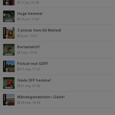
17 jun, 22:43
Huge hemma!
16 jun, 17:09
3 pinnar hem till Mohed!
6 jun, 15:57
Bortamatch!
5 jun, 15:50
Förlust mot GDFF
31 maj, 17:26
Gävle DFF hemma!
31 maj, 07:38
Måndagsmatchen i Gävle!
26 maj, 16:54