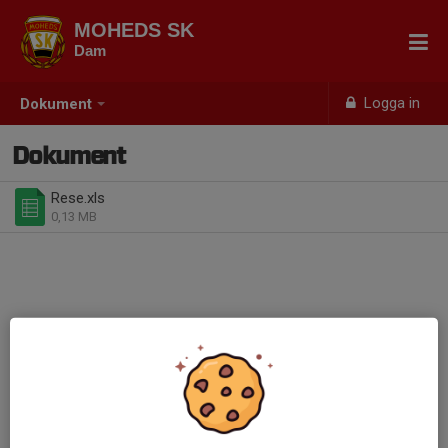
MOHEDS SK
Dam
Logga in
Dokument
Dokument
Rese.xls
0,13 MB