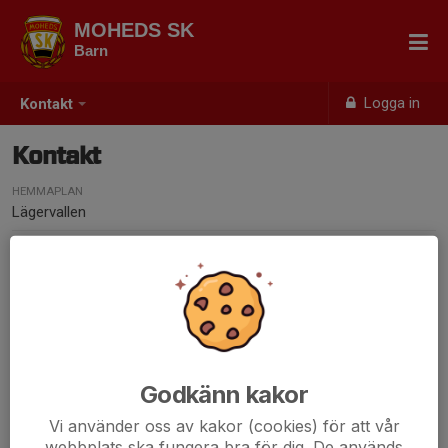
MOHEDS SK
Barn
Logga in
Kontakt
Kontakt
HEMMAPLAN
Lägervallen
Kontaktpersoner
Karin Flordal
Tränare
Godkänn kakor
076-762 77 34
karin@flordal.net
Vi använder oss av kakor (cookies) för att vår
webbplats ska fungera bra för dig. De används