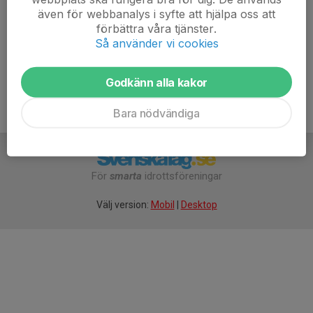
Magnus Flodin
även för webbanalys i syfte att hjälpa oss att
Tränare
förbättra våra tjänster.
070-520 63 14
Så använder vi cookies
flodin.magnus@gmail.com
Godkänn alla kakor
Bara nödvändiga
För
smarta
idrottsföreningar
Välj version:
Mobil
|
Desktop