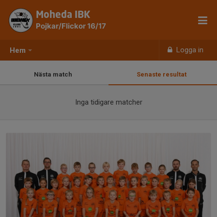
Moheda IBK
Pojkar/Flickor 16/17
Logga in
Hem
Nästa match
Senaste resultat
Inga tidigare matcher