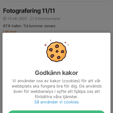
Fotografering 11/11
14 okt 2025
0 kommentarer
ATA-hallen. Tid kommer senare.
Läs mer
Träningen 18/10 är inställd
14 okt 2025
0 kommentarer
På grund av att vi har dubbla matcher i helgen så ställs träningen
in.
Godkänn kakor
Läs mer
Vi använder oss av kakor (cookies) för att vår
webbplats ska fungera bra för dig. De används
även för webbanalys i syfte att hjälpa oss att
Bemanning Kiosk Seniormatcher
förbättra våra tjänster.
2 okt 2025
0 kommentarer
Så använder vi cookies
Hej,