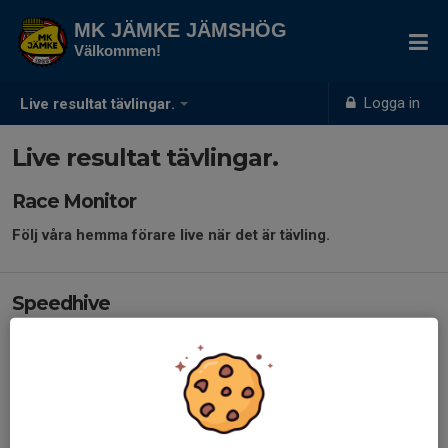
MK JÄMKE JÄMSHÖG
Välkommen!
Logga in
Live resultat tävlingar.
Live resultat tävlingar.
Race Monitor
Följ våra hemma förare live när det är tävling.
Speedhive
Event results and Practice Sessions of MK JÄMKE
(mylaps.com)
MYLAPS Speedhive