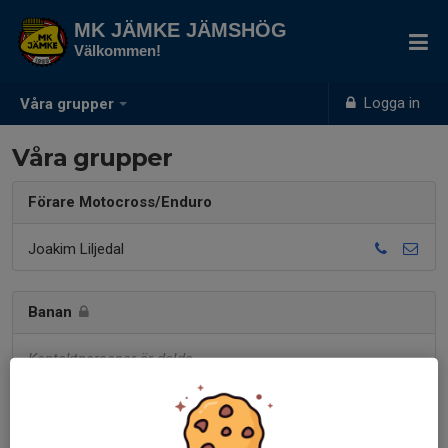
MK JÄMKE JÄMSHÖG
Välkommen!
Logga in
Våra grupper
Våra grupper
Förare Motocross/Enduro
Joakim Liljedal
Banan
Kontaktpersoner är dolda
MX Skolan