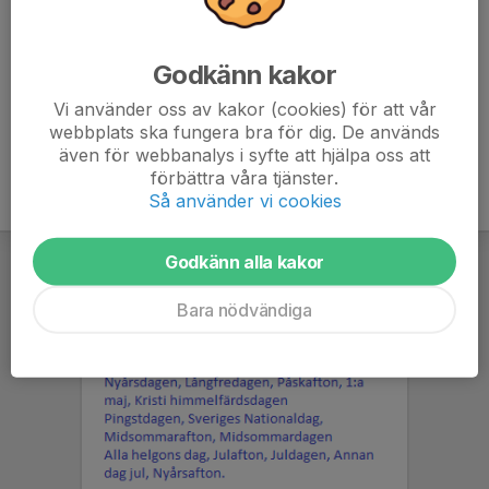
Lina Liljedal
, Tränare, Assisterande
Tuva Lindekrantz
, Tränare
Godkänn kakor
Joakim Liljedal
, Suppleant 3, Webbansvarig, Tränare
Lilla banan,
Vi använder oss av kakor (cookies) för att vår
webbplats ska fungera bra för dig. De används
även för webbanalys i syfte att hjälpa oss att
förbättra våra tjänster.
Så använder vi cookies
Godkänn alla kakor
Bara nödvändiga